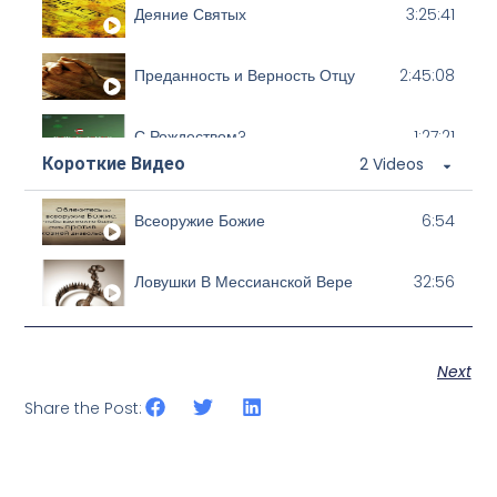
Деяние Святых
3:25:41
Преданность и Верность Отцу
2:45:08
С Рождеством?
1:27:21
Короткие Видео
2 Videos
Ханука: Сокрытая Истина
1:44:42
Всеоружие Божие
6:54
Кто Есть Израиль?
2:16:23
Ловушки В Мессианской Вере
32:56
Next
Share the Post: